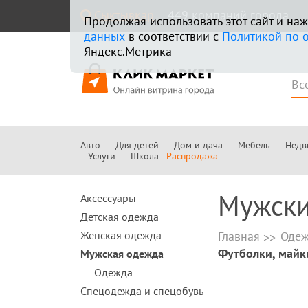
Сыктывкар
449 компаний города
Продолжая использовать этот сайт и н
данных
в соответствии с
Политикой по 
Яндекс.Метрика
Авто
Для детей
Дом и дача
Мебель
Недв
Услуги
Школа
Распродажа
Мужски
Аксессуары
Детская одежда
Женская одежда
Главная
Одеж
Футболки, майк
Мужская одежда
Одежда
Спецодежда и спецобувь