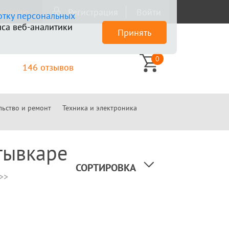
омпанию
Регистрация
Войти
отку персональных
са веб-аналитики
Принять
0
146 отзывов
льство и ремонт
Техника и электроника
тывкаре
СОРТИРОВКА