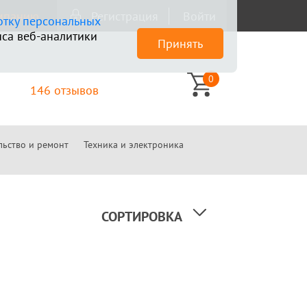
омпанию
Регистрация
Войти
отку персональных
са веб-аналитики
Принять
0
146 отзывов
льство и ремонт
Техника и электроника
СОРТИРОВКА