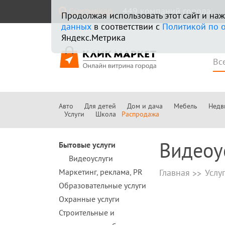
Сыктывкар
449 компаний города
Продолжая использовать этот сайт и н
данных
в соответствии с
Политикой по 
Яндекс.Метрика
Авто
Для детей
Дом и дача
Мебель
Недв
Услуги
Школа
Распродажа
Видеоу
Бытовые услуги
Видеоуслуги
Маркетинг, реклама, PR
Главная
Услу
Образовательные услуги
Охранные услуги
Строительные и