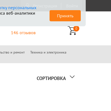
омпанию
Регистрация
Войти
отку персональных
са веб-аналитики
Принять
0
146 отзывов
льство и ремонт
Техника и электроника
СОРТИРОВКА