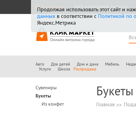
Сыктывкар
449 компаний города
Продолжая использовать этот сайт и н
данных
в соответствии с
Политикой по 
Яндекс.Метрика
Авто
Для детей
Дом и дача
Мебель
Недв
Услуги
Школа
Распродажа
Букеты
Сувениры
Букеты
Из конфет
Главная
Пода