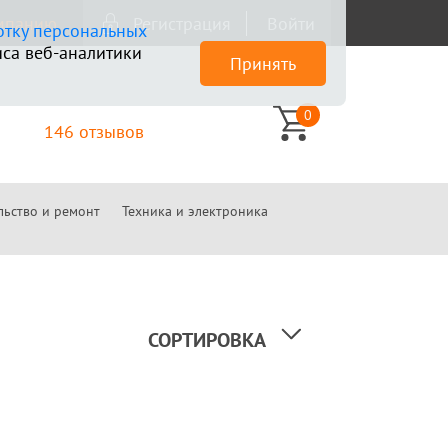
омпанию
Регистрация
Войти
отку персональных
са веб-аналитики
Принять
0
146 отзывов
льство и ремонт
Техника и электроника
СОРТИРОВКА