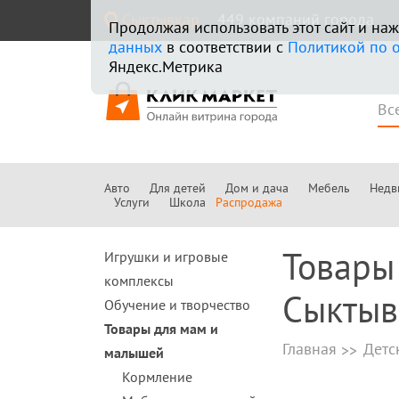
Сыктывкар
449 компаний города
Продолжая использовать этот сайт и н
данных
в соответствии с
Политикой по 
Яндекс.Метрика
Авто
Для детей
Дом и дача
Мебель
Недв
Услуги
Школа
Распродажа
Товары
Игрушки и игровые
комплексы
Сыктыв
Обучение и творчество
Товары для мам и
Главная
Детс
малышей
Кормление