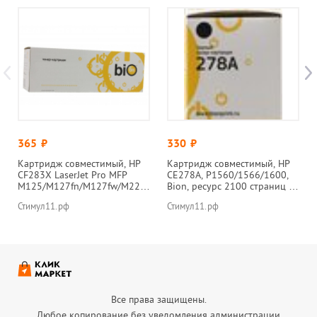
365
руб.
330
руб.
Картридж совместимый, HP
Картридж совместимый, HP
CF283X LaserJet Pro MFP
CE278A, P1560/1566/1600,
M125/M127fn/M127fw/M225
Bion, ресурс 2100 страниц ,
dn, Bion, 2200 страниц
хит
Стимул11.рф
Стимул11.рф
Все права защищены.
Любое копирование без уведомления администрации