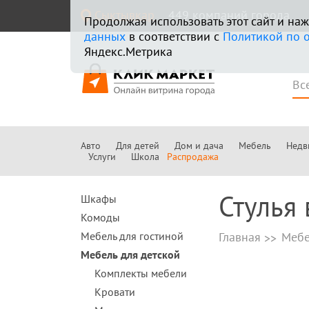
Сыктывкар
449 компаний города
Продолжая использовать этот сайт и н
данных
в соответствии с
Политикой по 
Яндекс.Метрика
Авто
Для детей
Дом и дача
Мебель
Недв
Услуги
Школа
Распродажа
Стулья
Шкафы
Комоды
Мебель для гостиной
Главная
Мебе
Мебель для детской
Комплекты мебели
Кровати