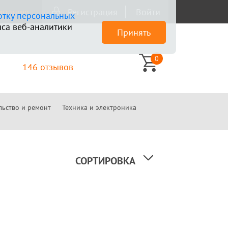
омпанию
Регистрация
Войти
отку персональных
са веб-аналитики
Принять
0
146 отзывов
льство и ремонт
Техника и электроника
СОРТИРОВКА